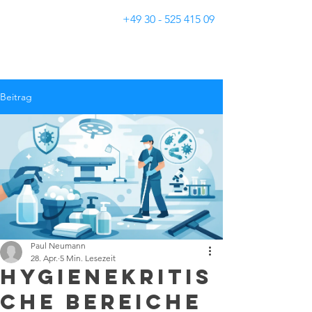
+49 30 - 525 415 09
Gebäudereinigung Neumann
Beitrag
Paul Neumann
28. Apr.
5 Min. Lesezeit
Hygienekritis
che Bereiche