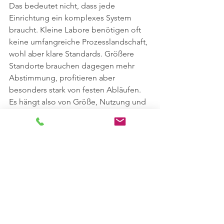
Das bedeutet nicht, dass jede 
Einrichtung ein komplexes System 
braucht. Kleine Labore benötigen oft 
keine umfangreiche Prozesslandschaft, 
wohl aber klare Standards. Größere 
Standorte brauchen dagegen mehr 
Abstimmung, profitieren aber 
besonders stark von festen Abläufen. 
Es hängt also von Größe, Nutzung und 
interner Organisation ab. Der 
Grundsatz bleibt gleich: Je klarer der 
Plan, desto geringer der tägliche 
Aufwand.
Worauf Sie 
bei einem 
Reinigungsdie