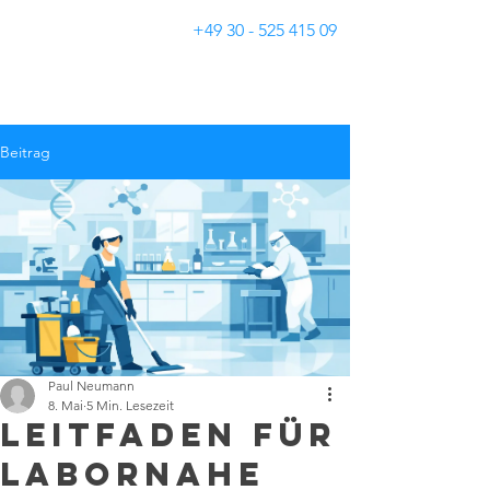
+49 30 - 525 415 09
Gebäudereinigung Neumann
Beitrag
Paul Neumann
8. Mai
5 Min. Lesezeit
Leitfaden für
labornahe