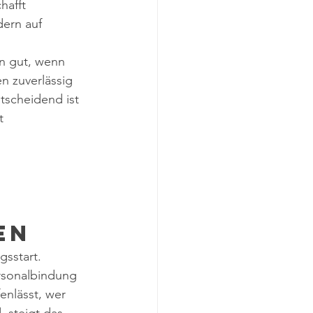
hafft 
ern auf 
nn gut, wenn 
en zuverlässig 
tscheidend ist 
t 
en
gsstart. 
rsonalbindung 
nlässt, wer 