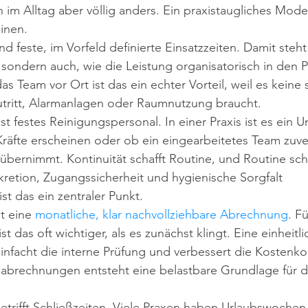
n im Alltag aber völlig anders. Ein praxistaugliches Model
einen.
nd feste, im Vorfeld definierte Einsatzzeiten. Damit steht 
 sondern auch, wie die Leistung organisatorisch in den Pr
das Team vor Ort ist das ein echter Vorteil, weil es keine
ritt, Alarmanlagen oder Raumnutzung braucht.
st festes Reinigungspersonal. In einer Praxis ist es ein U
äfte erscheinen oder ob ein eingearbeitetes Team zuver
bernimmt. Kontinuität schafft Routine, und Routine schaf
retion, Zugangssicherheit und hygienische Sorgfalt 
 das ein zentraler Punkt.
t eine 
monatliche, klar nachvollziehbare Abrechnung
. F
t das oft wichtiger, als es zunächst klingt. Eine einheitli
nfacht die interne Prüfung und verbessert die Kostenkont
abrechnungen entsteht eine belastbare Grundlage für d
betrifft Schließzeiten. Viele Praxen haben Urlaubswochen