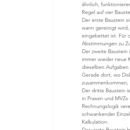
ähnlich, funktioniere
Regel auf vier Baust
Der erste Baustein si
wann gereinigt wird,
eingebettet ist. Für 
Abstimmungen zu Zut
Der zweite Baustein i
immer wieder neue Kr
dieselben Aufgaben ü
Gerade dort, wo Disk
zusammenkommen, ist
Der dritte Baustein is
in Praxen und MVZs is
Rechnungslogik verei
schwankender Einzel
Kalkulation.
Der vierte Baustein 