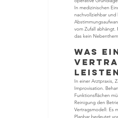
operative Grundlage 
In medizinischen Einr
nachvollziehbar und 
Abstimmungsaufwand,
vom Zufall abhängt. 
das kein Nebenthema
Was ei
Vertra
leiste
In einer Arztpraxis, 
Improvisation. Beha
Funktionsflächen müss
Reinigung den Betrie
Vertragsmodell: Es m
Planbar bedeutet vor