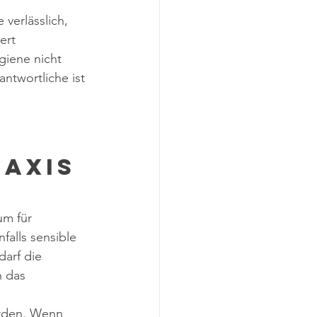
verlässlich, 
ert 
giene nicht 
ntwortliche ist 
axis 
um für 
alls sensible 
darf die 
n das 
erden. Wenn 