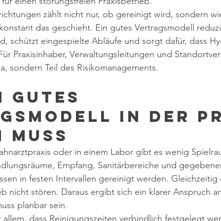
für einen störungsfreien Praxisbetrieb.
ichtungen zählt nicht nur, ob gereinigt wird, sondern wie 
konstant das geschieht. Ein gutes Vertragsmodell reduzi
 schützt eingespielte Abläufe und sorgt dafür, dass Hy
Für Praxisinhaber, Verwaltungsleitungen und Standortvera
, sondern Teil des Risikomanagements.
n gutes 
gsmodell in der Pr
n muss
Zahnarztpraxis oder in einem Labor gibt es wenig Spielra
ndlungsräume, Empfang, Sanitärbereiche und gegebenenf
en in festen Intervallen gereinigt werden. Gleichzeitig 
b nicht stören. Daraus ergibt sich ein klarer Anspruch a
uss planbar sein.
 allem, dass Reinigungszeiten verbindlich festgelegt w