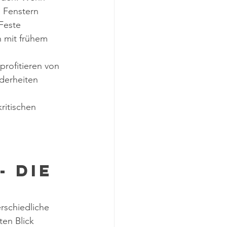
 Fenstern 
Feste 
n mit frühem 
profitieren von 
derheiten 
ritischen 
 die 
rschiedliche 
en Blick 