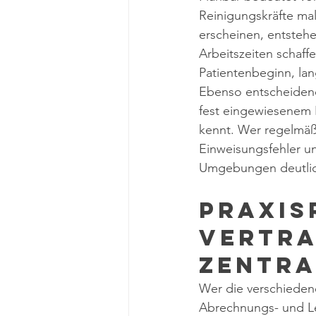
Reinigungskräfte ma
erscheinen, entsteh
Arbeitszeiten schaff
Patientenbeginn, la
Ebenso entscheidend 
fest eingewiesenem 
kennt. Wer regelmäßi
Einweisungsfehler un
Umgebungen deutlich
Praxis
Vertra
zentra
Wer die verschiedene
Abrechnungs- und Lei