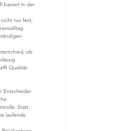
l basiert in der 
nicht nur fest, 
axisalltag 
 ständigen 
nterschied, ob 
lässig 
ft Qualität. 
ür Entscheider 
che 
rolle. Statt 
ie laufende 
, Brückentage 