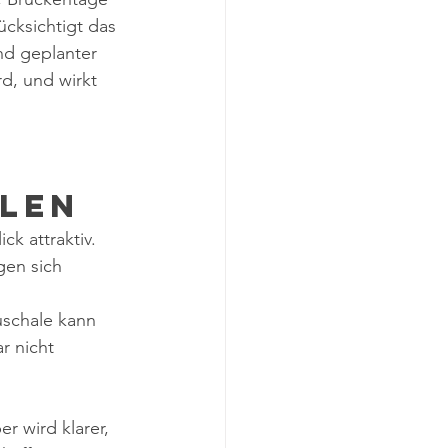
cksichtigt das 
nd geplanter 
d, und wirkt 
alen
ck attraktiv. 
gen sich 
uschale kann 
r nicht 
r wird klarer, 