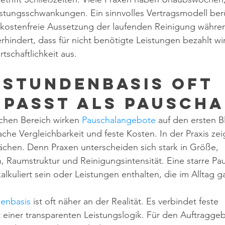
stungsschwankungen. Ein sinnvolles Vertragsmodell berü
 kostenfreie Aussetzung der laufenden Reinigung währe
rhindert, dass für nicht benötigte Leistungen bezahlt wir
rtschaftlichkeit aus.
Stundenbasis oft 
 passt als Pausch
chen Bereich wirken 
Pauschalangebote
 auf den ersten Bli
ache Vergleichbarkeit und feste Kosten. In der Praxis zei
ächen. Denn Praxen unterscheiden sich stark in Größe, 
 Raumstruktur und Reinigungsintensität. Eine starre Pa
lkuliert sein oder Leistungen enthalten, die im Alltag ga
denbasis
 ist oft näher an der Realität. Es verbindet feste 
 einer transparenten Leistungslogik. Für den Auftraggebe