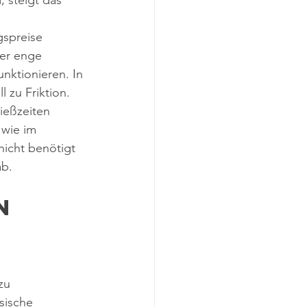
 steigt das 
gspreise 
der enge 
nktionieren. In 
l zu Friktion.
ießzeiten 
 wie im 
nicht benötigt 
ab.
n 
zu 
sische 