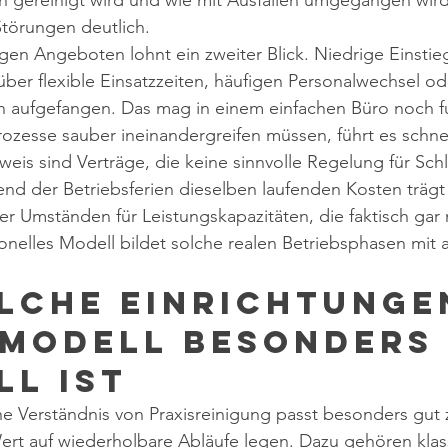
 gereinigt wird und wie mit Ausfällen umgegangen wird,
Störungen deutlich.
gen Angeboten lohnt ein zweiter Blick. Niedrige Einstie
über flexible Einsatzzeiten, häufigen Personalwechsel o
n aufgefangen. Das mag in einem einfachen Büro noch fu
Prozesse sauber ineinandergreifen müssen, führt es schnel
weis sind Verträge, die keine sinnvolle Regelung für Schl
nd der Betriebsferien dieselben laufenden Kosten trägt
ter Umständen für Leistungskapazitäten, die faktisch gar 
onelles Modell bildet solche realen Betriebsphasen mit 
lche Einrichtunge
 Modell besonders 
ll ist
e Verständnis von Praxisreinigung passt besonders gut 
ert auf wiederholbare Abläufe legen. Dazu gehören klas